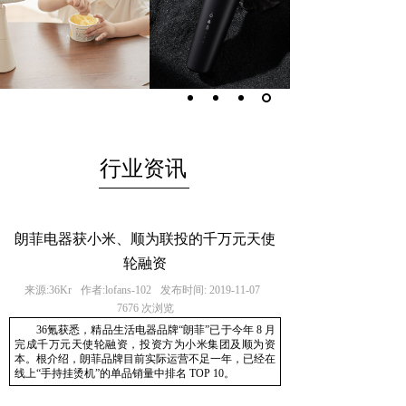
行业资讯
朗菲电器获小米、顺为联投的千万元天使
轮融资
来源:
36Kr
作者:
lofans-102
发布时间:
2019-11-07
7676
次浏览
36氪获悉，精品生活电器品牌“朗菲”已于今年 8 月
完成千万元天使轮融资，投资方为小米集团及顺为资
本。根介绍，朗菲品牌目前实际运营不足一年，已经在
线上“手持挂烫机”的单品销量中排名 TOP 10。